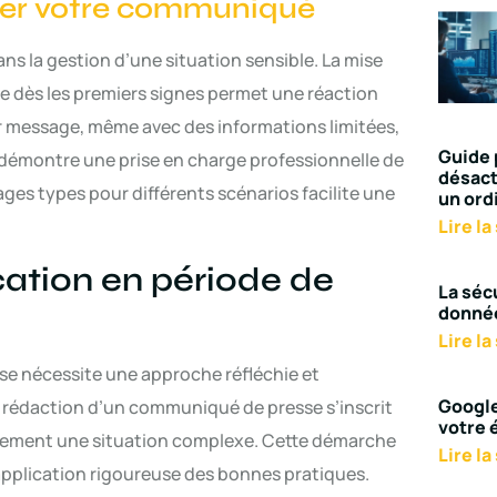
oyer votre communiqué
ans la gestion d’une situation sensible. La mise
e dès les premiers signes permet une réaction
er message, même avec des informations limitées,
Guide 
é démontre une prise en charge professionnelle de
désact
ges types pour différents scénarios facilite une
un ord
Lire la
ation en période de
La séc
donné
Lire la
ise nécessite une approche réfléchie et
Google
rédaction d’un communiqué de presse s’inscrit
votre 
acement une situation complexe. Cette démarche
Lire la
pplication rigoureuse des bonnes pratiques.