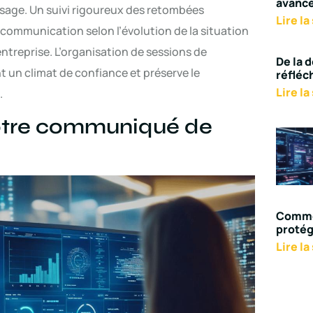
avancé
sage. Un suivi rigoureux des retombées
Lire la
communication selon l’évolution de la situation
entreprise. L’organisation de sessions de
De la 
 un climat de confiance et préserve le
réfléc
Lire la
.
votre communiqué de
Comme
protég
Lire la