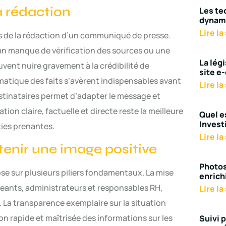
a rédaction
Les te
dynami
Lire la
rs de la rédaction d’un communiqué de presse.
 un manque de vérification des sources ou une
La légi
vent nuire gravement à la crédibilité de
site 
tématique des faits s’avèrent indispensables avant
Lire la
destinataires permet d’adapter le message et
on claire, factuelle et directe reste la meilleure
Quel es
Invest
ties prenantes.
Lire la
enir une image positive
Photos
e sur plusieurs piliers fondamentaux. La mise
enrich
geants, administrateurs et responsables RH,
Lire la
La transparence exemplaire sur la situation
sion rapide et maîtrisée des informations sur les
Suivi 